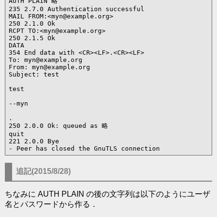
AUTH PLAIN 略

235 2.7.0 Authentication successful

MAIL FROM:<myn@example.org>

250 2.1.0 Ok

RCPT TO:<myn@example.org>

250 2.1.5 Ok

DATA

354 End data with <CR><LF>.<CR><LF>

To: myn@example.org

From: myn@example.org

Subject: test

test

--myn

.

250 2.0.0 Ok: queued as 略

quit

221 2.0.0 Bye

追記(2015/8/28)
ちなみに AUTH PLAIN の後の文字列は以下のようにユーザ
名とパスワードから作る．