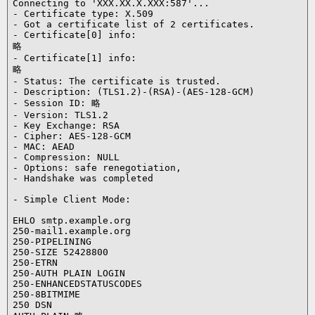
Connecting to 'XXX.XX.X.XXX:587'...

- Certificate type: X.509

- Got a certificate list of 2 certificates.

- Certificate[0] info:

略

- Certificate[1] info:

略

- Status: The certificate is trusted.

- Description: (TLS1.2)-(RSA)-(AES-128-GCM)

- Session ID: 略

- Version: TLS1.2

- Key Exchange: RSA

- Cipher: AES-128-GCM

- MAC: AEAD

- Compression: NULL

- Options: safe renegotiation,

- Handshake was completed

- Simple Client Mode:

EHLO smtp.example.org

250-mail1.example.org

250-PIPELINING

250-SIZE 52428800

250-ETRN

250-AUTH PLAIN LOGIN

250-ENHANCEDSTATUSCODES

250-8BITMIME

250 DSN
