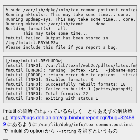
% sudo /var/lib/dpkg/info/tex-common.postinst configur
Running mktexlsr. This may take some time... done.

Running updmap-sys. This may take some time... done.

Running mktexlsr /var/lib/texmf ... done.

Building format(s) --all.

       This may take some time...

fmtutil failed. Output has been stored in

/tmp/fmtutil.R5YhUP3w

Please include this file if you report a bug.
[/tmp/fmtutil.R5YhUP3w]

fmtutil [INFO]: /var/lib/texmf/web2c/pdftex/latex.fmt 
fmtutil [ERROR]: running `pdftex -ini   -jobname=mptop
fmtutil [ERROR]: return error due to options --strict

fmtutil [INFO]: Disabled formats: 3

fmtutil [INFO]: Successfully rebuilt formats: 18

fmtutil [INFO]: Failed to build: 1 (pdftex/mptopdf)

fmtutil [INFO]: Total formats: 22

fmtutil [INFO]: exiting with status 1
fmtutil の箇所で止まっているらしく，とりあえずの解決策
は
https://bugs.debian.org/cgi-bin/bugreport.cgi?bug=82488
9
にあるように
/var/lib/dpkg/info/tex-common.postinst
で fmtutil の option から
を消すというもの．
--string