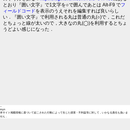
とおり『囲い文字』で1文字を○で囲んであとは Alt-F9 で
フ
ィールドコード
を表示のうえそれを編集すれば良いらし
い．『囲い文字』で利用される丸は普通の丸(○)で，これだ
とちょっと線が太いので，大きなの丸(◯)を利用するとちょ
うどよい感じになった．
--
myn
本サイト掲載情報に基づいて起こされた行動によって生じた損害・不利益等に対して，いかなる責任も負いま
せん．