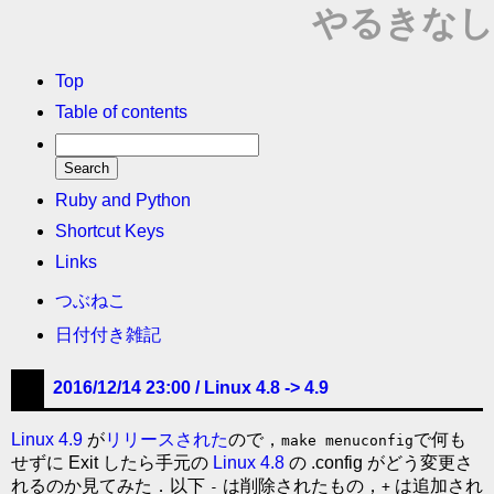
やるきなし
Top
Table of contents
Ruby and Python
Shortcut Keys
Links
つぶねこ
日付付き雑記
2016/12/14 23:00 /
Linux 4.8 -> 4.9
Linux 4.9
が
リリースされた
ので，
で何も
make menuconfig
せずに Exit したら手元の
Linux 4.8
の .config がどう変更さ
れるのか見てみた．以下
は削除されたもの，
は追加され
-
+