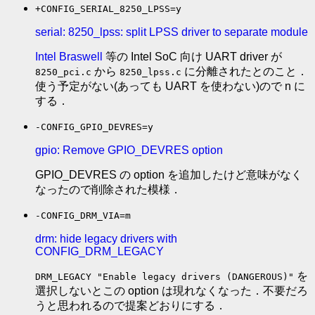
+CONFIG_SERIAL_8250_LPSS=y
serial: 8250_lpss: split LPSS driver to separate module
Intel Braswell
等の Intel SoC 向け UART driver が
から
に分離されたとのこと．
8250_pci.c
8250_lpss.c
使う予定がない(あっても UART を使わない)ので n に
する．
-CONFIG_GPIO_DEVRES=y
gpio: Remove GPIO_DEVRES option
GPIO_DEVRES の option を追加したけど意味がなく
なったので削除された模様．
-CONFIG_DRM_VIA=m
drm: hide legacy drivers with
CONFIG_DRM_LEGACY
を
DRM_LEGACY "Enable legacy drivers (DANGEROUS)"
選択しないとこの option は現れなくなった．不要だろ
うと思われるので提案どおりにする．