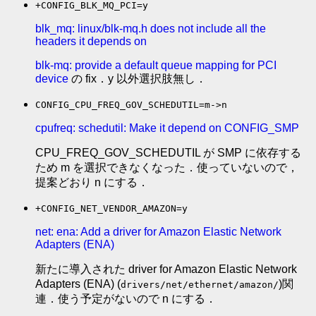
+CONFIG_BLK_MQ_PCI=y
blk_mq: linux/blk-mq.h does not include all the
headers it depends on
blk-mq: provide a default queue mapping for PCI
device
の fix．y 以外選択肢無し．
CONFIG_CPU_FREQ_GOV_SCHEDUTIL=m->n
cpufreq: schedutil: Make it depend on CONFIG_SMP
CPU_FREQ_GOV_SCHEDUTIL が SMP に依存する
ため m を選択できなくなった．使っていないので，
提案どおり n にする．
+CONFIG_NET_VENDOR_AMAZON=y
net: ena: Add a driver for Amazon Elastic Network
Adapters (ENA)
新たに導入された driver for Amazon Elastic Network
Adapters (ENA) (
)関
drivers/net/ethernet/amazon/
連．使う予定がないので n にする．