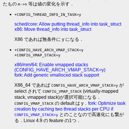
たもの
等は値の変化を示す．
m->n
+CONFIG_THREAD_INFO_IN_TASK=y
sched/core: Allow putting thread_info into task_struct
x86: Move thread_info into task_struct
X86 であれば無条件に y になる．
+CONFIG_HAVE_ARCH_VMAP_STACK=y
+CONFIG_VMAP_STACK=y
x86/mm/64: Enable vmapped stacks
(CONFIG_HAVE_ARCH_VMAP_STACK=y)
fork: Add generic vmalloced stack support
X86_64 であれば
が
CONFIG_HAVE_ARCH_VMAP_STACK=y
select されて
(virtually-mapped
CONFIG_VMAP_STACK
stack, vmapped stack)が選択可能になる．
の default は y．
fork: Optimize task
CONFIG_VMAP_STACK
creation by caching two thread stacks per CPU if
とのことなので高速化にも繋が
CONFIG_VMAP_STACK=y
る．Linux 4.9 の feature の1つ．