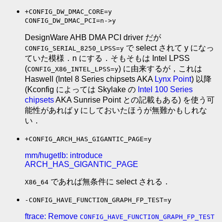
+CONFIG_DW_DMAC_CORE=y
CONFIG_DW_DMAC_PCI=n->y
DesignWare AHB DMA PCI driver だが
で select されて y になっ
CONFIG_SERIAL_8250_LPSS=y
ていた模様．n にする．そもそもは Intel LPSS
(
) に由来するが，これは
CONFIG_X86_INTEL_LPSS=y
Haswell (Intel 8 Series chipsets AKA
Lynx Point
) 以降
(Kconfig によっては Skylake の
Intel 100 Series
chipsets
AKA Sunrise Point との記載もある) を使う可
能性があれば y にしておいたほうが無難かもしれな
い．
+CONFIG_ARCH_HAS_GIGANTIC_PAGE=y
mm/hugetlb: introduce
ARCH_HAS_GIGANTIC_PAGE
であれば無条件に select される．
X86_64
-CONFIG_HAVE_FUNCTION_GRAPH_FP_TEST=y
ftrace: Remove
CONFIG_HAVE_FUNCTION_GRAPH_FP_TEST