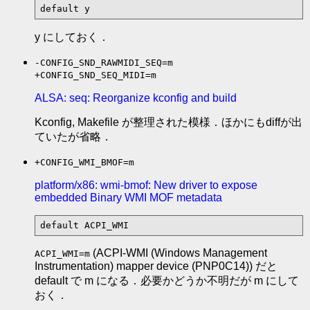
default y
y にしておく．
-CONFIG_SND_RAWMIDI_SEQ=m
+CONFIG_SND_SEQ_MIDI=m
ALSA: seq: Reorganize kconfig and build
Kconfig, Makefile が整理された模様．ほかにもdiffが出
ていたが省略．
+CONFIG_WMI_BMOF=m
platform/x86: wmi-bmof: New driver to expose
embedded Binary WMI MOF metadata
default ACPI_WMI
(ACPI-WMI (Windows Management
ACPI_WMI=m
Instrumentation) mapper device (PNP0C14)) だと
default で m になる．必要かどうか不明だが m にして
おく．