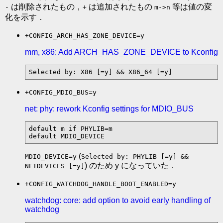
は削除されたもの，
は追加されたもの
等は値の変
-
+
m->n
化を示す．
+CONFIG_ARCH_HAS_ZONE_DEVICE=y
mm, x86: Add ARCH_HAS_ZONE_DEVICE to Kconfig
Selected by: X86 [=y] && X86_64 [=y]
+CONFIG_MDIO_BUS=y
net: phy: rework Kconfig settings for MDIO_BUS
default m if PHYLIB=m

default MDIO_DEVICE
(
MDIO_DEVICE=y
Selected by: PHYLIB [=y] &&
) のため y になっていた．
NETDEVICES [=y]
+CONFIG_WATCHDOG_HANDLE_BOOT_ENABLED=y
watchdog: core: add option to avoid early handling of
watchdog