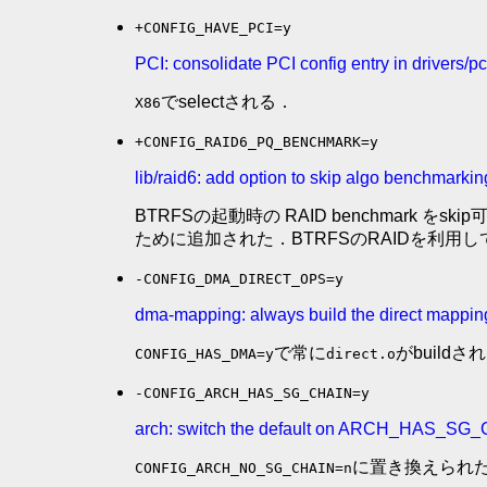
+CONFIG_HAVE_PCI=y
PCI: consolidate PCI config entry in drivers/pc
でselectされる．
X86
+CONFIG_RAID6_PQ_BENCHMARK=y
lib/raid6: add option to skip algo benchmarkin
BTRFSの起動時の RAID benchmark をs
ために追加された．BTRFSのRAIDを利用し
-CONFIG_DMA_DIRECT_OPS=y
dma-mapping: always build the direct mappin
で常に
がbuild
CONFIG_HAS_DMA=y
direct.o
-CONFIG_ARCH_HAS_SG_CHAIN=y
arch: switch the default on ARCH_HAS_SG
に置き換えられ
CONFIG_ARCH_NO_SG_CHAIN=n