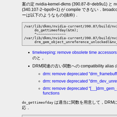
案の定 nvidia-kernel-dkms (390.87-8~deb9u1) と nv
(340.107-2~bpo9+1) が compile できない．bro
ーは以下のようなもの(抜粋)．
/var/lib/dkms/nvidia-current/390.87/build/nv
     do_gettimeofday(&tm);

     ^~~~~~~~~~~~~~~

/var/lib/dkms/nvidia-current/390.87/build/nv
     drm_gem_object_unreference_unlocked(&nv
timekeeping: remove obsolete time accessors
のと，
DRM関連の古い関数への compatibility alias
drm: remove deprecated “drm_framebuffe
drm: remove deprecated “drm_dev_unref
drm: remove deprecated “[__]drm_gem_o
functions
は適当に関数を用意して，DRM
do_gettimeofday
応．