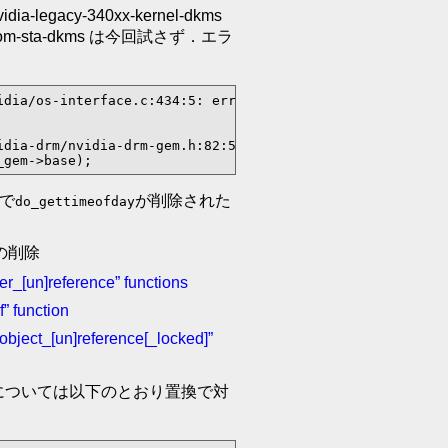
idia-legacy-340xx-kernel-dkms
adcom-sta-dkms は今回試さず．エラ
idia/os-interface.c:434:5: error: implicit declaration of
idia-drm/nvidia-drm-gem.h:82:5: error: implicit declarati
_gem->base);
で
が削除された
do_gettimeofday
 の削除
r_[un]reference” functions
” function
bject_[un]reference[_locked]”
については以下のとおり置換で対