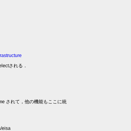
rastructure
electされる．
c に rename されて，他の機能もここに統
s/eisa