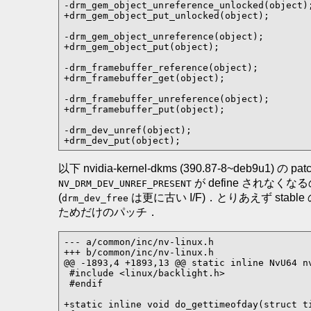
-drm_gem_object_unreference_unlocked(object);
+drm_gem_object_put_unlocked(object);

-drm_gem_object_unreference(object);

+drm_gem_object_put(object);

-drm_framebuffer_reference(object);

+drm_framebuffer_get(object);

-drm_framebuffer_unreference(object);

+drm_framebuffer_put(object);

-drm_dev_unref(object);

+drm_dev_put(object);
以下 nvidia-kernel-dkms (390.87-8~deb9u1) の pa
が define されなくな
NV_DRM_DEV_UNREF_PRESENT
(
は更に古い I/F)．とりあえず stable
drm_dev_free
ためだけのパッチ．
--- a/common/inc/nv-linux.h

+++ b/common/inc/nv-linux.h

@@ -1893,4 +1893,13 @@ static inline NvU64 nv
 #include <linux/backlight.h>

 #endif

+static inline void do_gettimeofday(struct ti