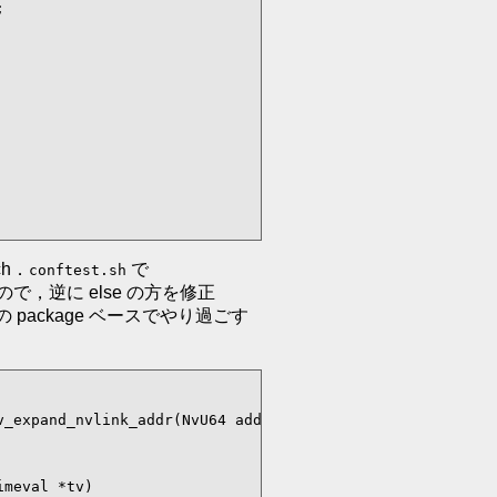


tch．
で
conftest.sh
るので，逆に else の方を修正
 の package ベースでやり過ごす
_expand_nvlink_addr(NvU64 addr47)

meval *tv)
