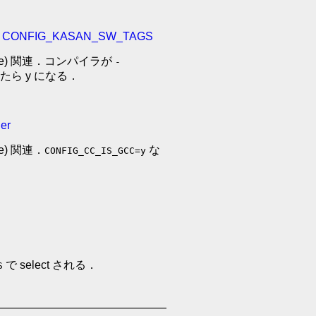
nd CONFIG_KASAN_SW_TAGS
structure) 関連．コンパイラが
-
ら y になる．
ier
ture) 関連．
な
CONFIG_CC_IS_GCC=y
で select される．
S