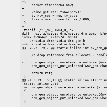
+{

+    struct timespec64 now;

+

+    ktime_get_real_ts64(&now);

+    tv->tv_sec = now.tv_sec;

+    tv->tv_usec = now.tv_nsec/1000;

+}

+

 #endif  /* _NV_LINUX_H_ */

diff --git a/nvidia-drm/nvidia-drm-gem.h b/nv
index f5964e2..a9f057d 100644

--- a/nvidia-drm/nvidia-drm-gem.h

+++ b/nvidia-drm/nvidia-drm-gem.h

@@ -79,7 +79,7 @@ static inline int nv_drm_ge
     /* drop reference from allocate - handle
-    drm_gem_object_unreference_unlocked(&nv_
+    drm_gem_object_put_unlocked(&nv_gem->bas
     return ret;

 }

@@ -153,13 +153,13 @@ static inline struct nv
 static inline void

 nv_drm_gem_object_unreference_unlocked(struc
 {

-    drm_gem_object_unreference_unlocked(&nv_
+    drm_gem_object_put_unlocked(&nv_gem->bas
 }
