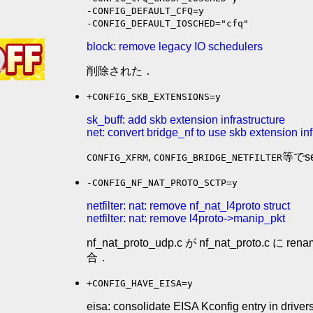
-CONFIG_DEFAULT_CFQ=y
-CONFIG_DEFAULT_IOSCHED="cfq"
block: remove legacy IO schedulers
削除された．
+CONFIG_SKB_EXTENSIONS=y
sk_buff: add skb extension infrastructure
net: convert bridge_nf to use skb extension inf
,
等でs
CONFIG_XFRM
CONFIG_BRIDGE_NETFILTER
-CONFIG_NF_NAT_PROTO_SCTP=y
netfilter: nat: remove nf_nat_l4proto struct
netfilter: nat: remove l4proto->manip_pkt
nf_nat_proto_udp.c が nf_nat_proto.
合．
+CONFIG_HAVE_EISA=y
eisa: consolidate EISA Kconfig entry in driver