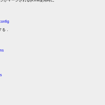
ジがマージされる(KVM使用時に
config
する．
ons
ns