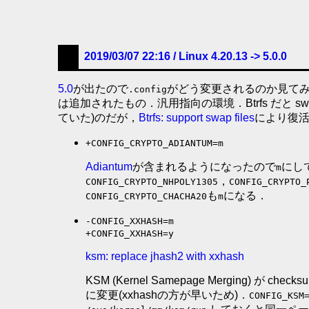
2019/03/07 22:16 /
Linux 4.20.13 -> 5.0.0
5.0
が出たので
がどう変更されるのか見て
.config
は追加されたもの．汎用指向の環境．Btrfs だと swa
ていた)のだが，
Btrfs: support swap files
により復
+CONFIG_CRYPTO_ADIANTUM=m
Adiantum
が含まれるようになったので
にし
m
，
CONFIG_CRYPTO_NHPOLY1305
CONFIG_CRYPTO_
も
になる．
CONFIG_CRYPTO_CHACHA20
m
-CONFIG_XXHASH=m
+CONFIG_XXHASH=y
ksm: replace jhash2 with xxhash
KSM (Kernel Samepage Merging) が chec
に変更(xxhashの方が早いため)．
CONFIG_KSM