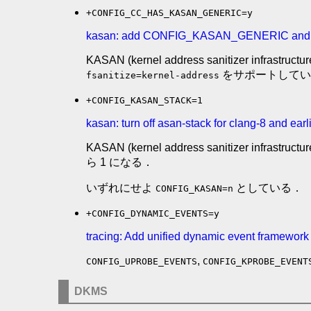
+CONFIG_CC_HAS_KASAN_GENERIC=y
kasan: add CONFIG_KASAN_GENERIC a
KASAN (kernel address sanitizer infra
をサポートしていた
fsanitize=kernel-address
+CONFIG_KASAN_STACK=1
kasan: turn off asan-stack for clang-8 and earl
KASAN (kernel address sanitizer infrastruc
ら 1 になる．
いずれにせよ
としている．
CONFIG_KASAN=n
+CONFIG_DYNAMIC_EVENTS=y
tracing: Add unified dynamic event framework
,
CONFIG_UPROBE_EVENTS
CONFIG_KPROBE_EVENT
DKMS