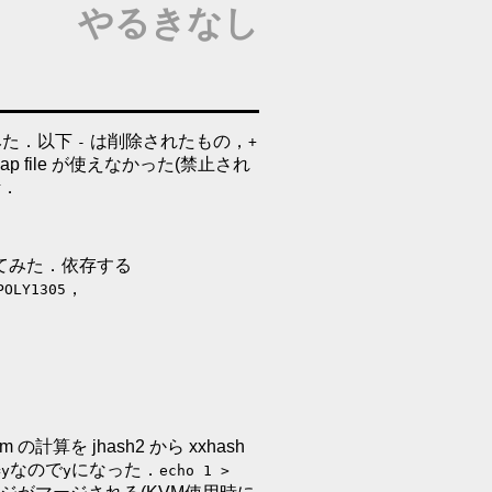
やるきなし
みた．以下
は削除されたもの，
-
+
p file が使えなかった(禁止され
活．
てみた．依存する
，
POLY1305
ksum の計算を jhash2 から xxhash
なので
になった．
=y
y
echo 1 >