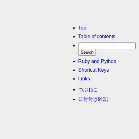
Top
Table of contents
Ruby and Python
Shortcut Keys
Links
つぶねこ
日付付き雑記