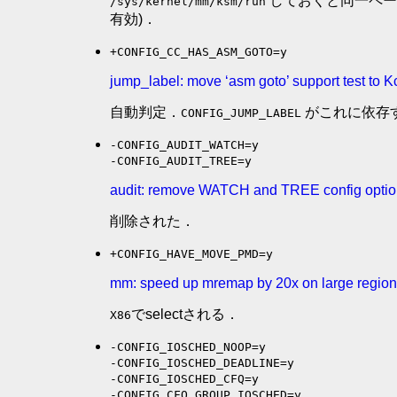
しておくと同一ペー
/sys/kernel/mm/ksm/run
有効)．
+CONFIG_CC_HAS_ASM_GOTO=y
jump_label: move ‘asm goto’ support test to K
自動判定．
がこれに依存
CONFIG_JUMP_LABEL
-CONFIG_AUDIT_WATCH=y
-CONFIG_AUDIT_TREE=y
audit: remove WATCH and TREE config opti
削除された．
+CONFIG_HAVE_MOVE_PMD=y
mm: speed up mremap by 20x on large regio
でselectされる．
X86
-CONFIG_IOSCHED_NOOP=y
-CONFIG_IOSCHED_DEADLINE=y
-CONFIG_IOSCHED_CFQ=y
-CONFIG_CFQ_GROUP_IOSCHED=y