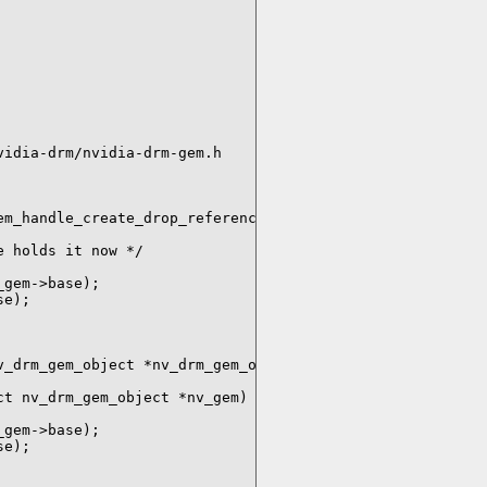
idia-drm/nvidia-drm-gem.h

m_handle_create_drop_reference(

 holds it now */

gem->base);

e);

_drm_gem_object *nv_drm_gem_object_lookup(

t nv_drm_gem_object *nv_gem)

gem->base);

e);
